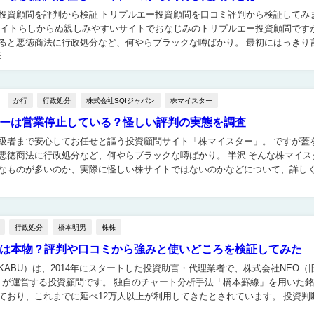
検証 トリプルエー投資顧問を口コミ評判から検証してみまし
サイトらしからぬ親しみやすいサイトでおなじみのトリプルエー投資顧問です
悪徳商法に行政処分など、何やらブラックな噂ばかり。 最初にはっきり言わ
日
、トリプルエー投資顧問は決して評判が良い株情...
か行
行政処分
株式会社SQIジャパン
株マイスター
ーは営業停止している？怪しい評判の実態を調査
級者まで安心してお任せと謳う投資顧問サイト「株マイスター」。 ですが蓋
商法に行政処分など、何やらブラックな噂ばかり。 半沢 そんな株マイスター
なものが多いのか、実際に怪しい株サイトではないのかなどについて、詳し
してみました。 結論から言うと、現在株マイスターはか...
行政処分
橋本明男
株株
は本物？評判や口コミから強みと使いどころを検証してみた
 KABU）は、2014年にスタートした投資助言・代理業者で、株式会社NEO（
顧問です。 独自のチャート分析手法「橋本罫線」を用いた銘柄推
おり、これまでに延べ12万人以上が利用してきたとされています。 投資判断に
い局面でも、「根拠のある見...