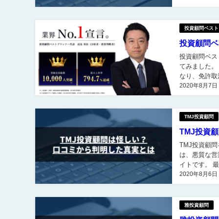
投資顧問ベスト
投資顧問ベ
投資顧問ベストプランナーを
てみました。 投資顧問ベストプランナーは悪質な営業勧誘行為が金融商品取引法の違反行為と
なり、免許取消処分と
2020年8月7日
い状態で、営
TMJ投資顧問
TMJ投資
TMJ投資顧問を評判から検証 TMJ投資顧問
は、悪質な営
イトです。 最初にはっきり言っておくと、TMJ投資顧問は決して評判が良い株情報サイトでは
2020年8月6日
ありません。 
雅投資顧問