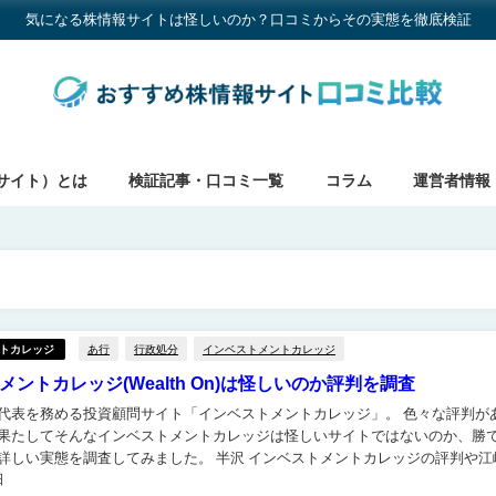
気になる株情報サイトは怪しいのか？口コミからその実態を徹底検証
サイト）とは
検証記事・口コミ一覧
コラム
運営者情報
あ行
行政処分
インベストメントカレッジ
トカレッジ
ントカレッジ(Wealth On)は怪しいのか評判を調査
表を務める投資顧問サイト「インベストメントカレッジ」。 色々な評判がある
果たしてそんなインベストメントカレッジは怪しいサイトではないのか、勝
調査してみました。 半沢 インベストメントカレッジの評判や江崎孝
日
どについて詳しく知りたい方はぜひご覧くださ...