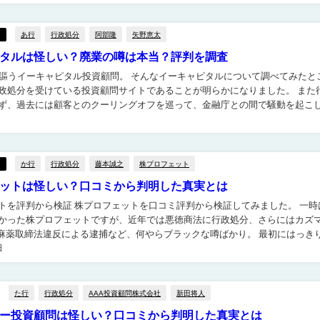
あ行
行政処分
阿部隆
矢野恵太
タルは怪しい？廃業の噂は本当？評判を調査
ピタル投資顧問。 そんなイーキャピタルについて調べてみたとこ
政処分を受けている投資顧問サイトであることが明らかになりました。 また
ず、過去には顧客とのクーリングオフを巡って、金融庁との間で騒動を起こ
た過去もある模様。 半沢 そこで当ページでは、そんな怪...
か行
行政処分
藤本誠之
株プロフェット
ットは怪しい？口コミから判明した真実とは
ェットを口コミ評判から検証してみました。 一時は比
かった株プロフェットですが、近年では悪徳商法に行政処分、さらにはカズ
の麻薬取締法違反による逮捕など、何やらブラックな噂ばかり。 最初にはっきり言わ
日
、株プロフェットは決して評判が良...
た行
行政処分
AAA投資顧問株式会社
新田将人
ー投資顧問は怪しい？口コミから判明した真実とは