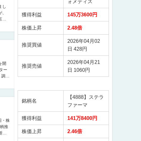
ォメティス
が、
獲得利益
145万3600円
株価上昇
2.48倍
2026年04月02
推奨買値
日 428円
2026年04月21
を開
推奨売値
日 1060円
く調査
【4888】ステラ
銘柄名
ファーマ
獲得利益
141万8400円
旧・株
株価上昇
2.46倍