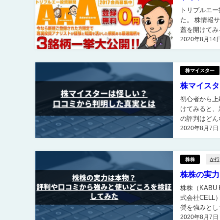
トリプルエー投資顧問を評判から
た。 株情報
蓋を開けてみると
2020年8月14
せてもらうと
株マイスター
株マイスタ
初心者から上
けてみると、悪徳
の評判はどん
2020年8月7日
か行
株株
株株の実力
株株（KABU
式会社CELL）が運営する投資
奨を強みとして
2020年8月7日
迷いが出やす