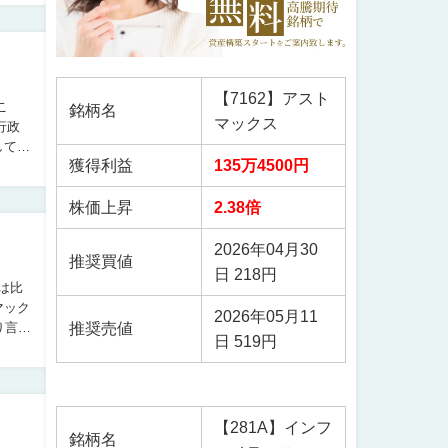
【7162】アスト
銘柄名
マックス
行政
してい
獲得利益
135万4500円
株価上昇
2.38倍
2026年04月30
推奨買値
日 218円
マック
2026年05月11
推奨売値
日 519円
【281A】インフ
銘柄名