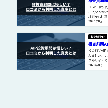
雅投資顧問
NEW!! 雅
AIP(AssetI
評判から検証 雅投資顧問を口コミ評判から検証してみました。 雅投資顧問は、悪質な営業勧誘
2020年8月6日
行為が金融商品
投資顧問AIP
投資顧問A
投資顧問AIPを評判から検証 投資顧問AIP(Asset
みました。 
アルサイトです。 雅投資顧問と言えば、虚偽の実績を掲載、自作自演
2020年8月5日
分で運営停止な