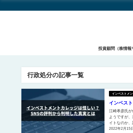
投資顧問（株情報
行政処分の記事一覧
インベストメン
インベストメ
江崎孝彦氏が代
ようですが、
イトなのか、詳しい実態を
2022年2月15
彦氏の実力な