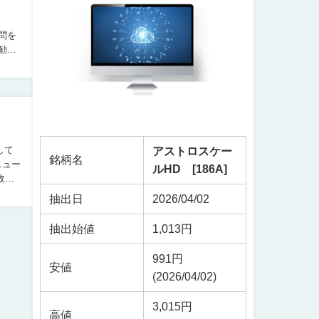
アストロスケー
銘柄名
ニュー
ルHD [186A]
抽出日
2026/04/02
抽出始値
1,013円
991円
安値
(2026/04/02)
3,015円
高値