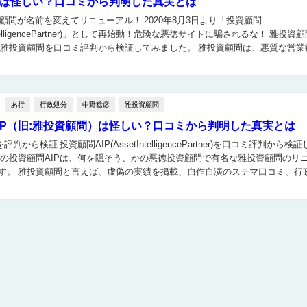
は怪しい？口コミから判明した真実とは
投資顧問が名前を変えてリニューアル！ 2020年8月3日より「投資顧問
ntelligencePartner)」として再始動！危険な悪徳サイトに騙されるな！ 雅投資顧問を
取引法...
あ行
行政処分
中野稔彦
雅投資顧問
IP（旧:雅投資顧問）は怪しい？口コミから判明した真実とは
IntelligencePartner)を口コミ評判から検証して
この投資顧問AIPは、何を隠そう、かの悪徳投資顧問で有名な雅投資顧問のリ
のステマ口コミ、行政処
ど、か...