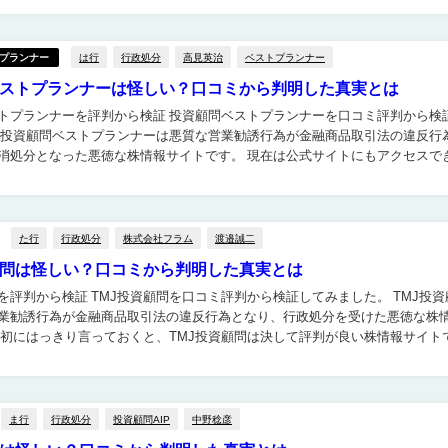
は行
行政処分
高見英治
ベストプランナー
プランナー
ストプランナーは怪しい？口コミから判明した真実とは
評判から検証 投資顧問ベストプランナーを口コミ評判から検証し
なった悪徳な株情報サイトです。 現在は公式サイトにもアクセスできな
業停止となっているようですが、改めて投資顧問...
た行
行政処分
株式会社フラム
渡邉誠二
顧問は怪しい？口コミから判明した真実とは
を口コミ評判から検証してみました。 TMJ投資顧問
業勧誘行為が金融商品取引法の違反行為となり、行政処分を受けた悪徳な株
当サイトに投稿されている口コミ...
ま行
行政処分
投資顧問AIP
中野稔彦