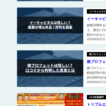
イーキャピタル
イーキャピ
創業20周年を謳うイーキャ
ろ、過去に行
処分のみなら
2020年9月2日
株プロフェット
株プロフェ
株プロフェットを評判から検証 株プロフ
較的評判の良
(KAZMAX)
2020年8月17
せてもらうと
AAA投資顧問
トリプルエ