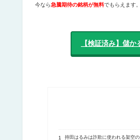
今なら
急騰期待の銘柄が無料
でもらえます
【検証済み】儲か
持田はるみは詐欺に使われる架空の