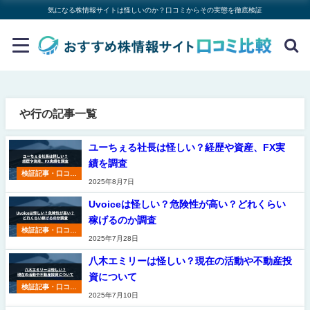
気になる株情報サイトは怪しいのか？口コミからその実態を徹底検証
や行の記事一覧
ユーちぇる社長は怪しい？経歴や資産、FX実
績を調査
検証記事・口コミ
2025年8月7日
一覧
Uvoiceは怪しい？危険性が高い？どれくらい
稼げるのか調査
検証記事・口コミ
2025年7月28日
一覧
八木エミリーは怪しい？現在の活動や不動産投
資について
検証記事・口コミ
2025年7月10日
一覧