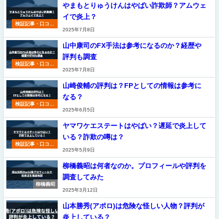
やまもとりゅうけんはやばい詐欺師？アムウェ
イで炎上？
検証記事・口コミ
2025年7月8日
一覧
山中康司のFX手法は参考になるのか？経歴や
評判も調査
検証記事・口コミ
2025年7月8日
一覧
山崎俊輔の評判は？FPとしての情報は参考に
なる？
検証記事・口コミ
2025年6月5日
一覧
ヤマワケエステートはやばい？遅延で炎上して
いる？詐欺の噂は？
検証記事・口コミ
2025年5月9日
一覧
柳橋義昭は何者なのか。プロフィールや評判を
調査してみた
柳橋義昭
2025年3月12日
山本勝秀(アポロ)は危険な怪しい人物？評判が
炎上している？