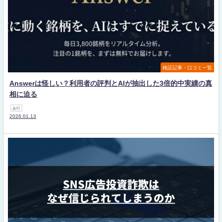
検証記事・口コミ一覧
Answerは怪しい？利用者の評判とAIが抽出した3倍的中実績の真
相に迫る
あ行
2026.01.13