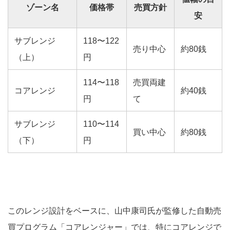
ゾーン名
価格帯
売買方針
安
サブレンジ
118〜122
売り中心
約80銭
（上）
円
114〜118
売買両建
コアレンジ
約40銭
円
て
サブレンジ
110〜114
買い中心
約80銭
（下）
円
このレンジ設計をベースに、山中康司氏が監修した自動売
買プログラム「コアレンジャー」では、特にコアレンジで