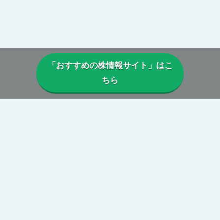
「おすすめの株情報サイト」はこ
ちら
▼当サイトについて
当サイトでは、実際に投資顧問・株情報サイトを利用しているユー
ザーから寄せられた口コミや評判を参考に、
本当に利益は出ている
のか、投資実績に偽りはないか、虚偽の口コミがないか、正規に運
営がされているか、
などを総合的に分析・検証し評価しています。
第三者の目線からの公正で中立性のある評価によって、真実の株情
報サイトの姿が浮き彫りに。