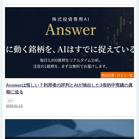
検証記事・口コミ一覧
Answerは怪しい？利用者の評判とAIが抽出した3倍的中実績の真
相に迫る
あ行
2026.01.13