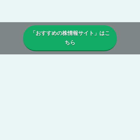
「おすすめの株情報サイト」はこ
ちら
▼当サイトについて
当サイトでは、実際に投資顧問・株情報サイトを利用しているユー
ザーから寄せられた口コミや評判を参考に、
本当に利益は出ている
のか、投資実績に偽りはないか、虚偽の口コミがないか、正規に運
営がされているか、
などを総合的に分析・検証し評価しています。
第三者の目線からの公正で中立性のある評価によって、真実の株情
報サイトの姿が浮き彫りに。
当サイトを参考に、本当に勝てる投資顧問・株情報サイトを見つけ