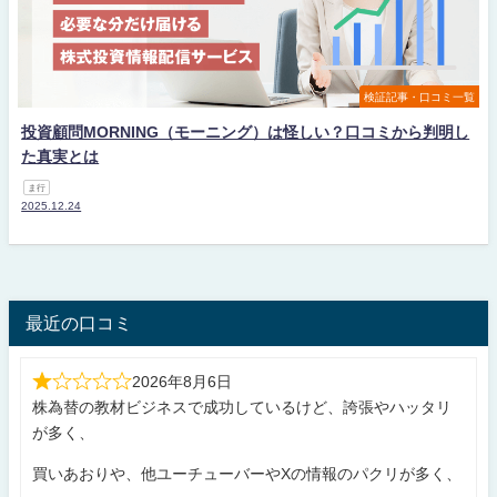
検証記事・口コミ一覧
投資顧問MORNING（モーニング）は怪しい？口コミから判明し
た真実とは
ま行
2025.12.24
最近の口コミ
2026年8月6日
株為替の教材ビジネスで成功しているけど、誇張やハッタリ
が多く、
買いあおりや、他ユーチューバーやXの情報のパクリが多く、