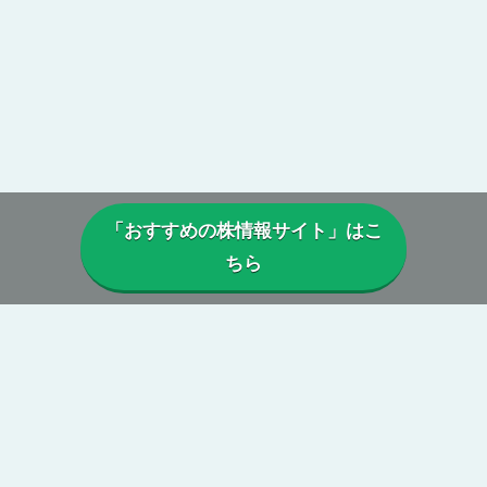
「おすすめの株情報サイト」はこ
ちら
▼当サイトについて
当サイトでは、実際に投資顧問・株情報サイトを利用しているユー
ザーから寄せられた口コミや評判を参考に、
本当に利益は出ている
のか、投資実績に偽りはないか、虚偽の口コミがないか、正規に運
営がされているか、
などを総合的に分析・検証し評価しています。