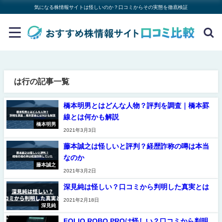
気になる株情報サイトは怪しいのか？口コミからその実態を徹底検証
は行の記事一覧
橋本明男とはどんな人物？評判を調査｜橋本罫
線とは何かも解説
橋本明男
2021年3月3日
藤本誠之は怪しいと評判？経歴詐称の噂は本当
なのか
藤本誠之
2021年3月2日
深見純は怪しい？口コミから判明した真実とは
2021年2月18日
深見純
FOLIO ROBO PROは怪しい？口コミから判明