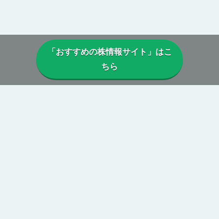
「おすすめの株情報サイト」はこ
ちら
▼当サイトについて
当サイトでは、実際に投資顧問・株情報サイトを利用しているユー
ザーから寄せられた口コミや評判を参考に、
本当に利益は出ている
のか、投資実績に偽りはないか、虚偽の口コミがないか、正規に運
営がされているか、
などを総合的に分析・検証し評価しています。
第三者の目線からの公正で中立性のある評価によって、真実の株情
報サイトの姿が浮き彫りに。
当サイトを参考に、本当に勝てる投資顧問・株情報サイトを見つけ