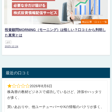
検証記事・口コミ一覧
投資顧問MORNING（モーニング）は怪しい？口コミから判明し
た真実とは
ま行
2025.12.24
最近の口コミ
2026年8月6日
株為替の教材ビジネスで成功しているけど、誇張やハッタリ
が多く、
買いあおりや、他ユーチューバーやXの情報のパクリが多く、