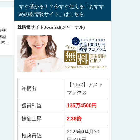
すぐ儲かる！？今すぐ使える「おすす
めの株情報サイト」はこちら
株情報サイトJournal(ジャーナル)
や不信
【7162】アスト
銘柄名
マックス
獲得利益
135万4500円
株価上昇
2.38倍
2026年04月30
推奨買値
日 218円