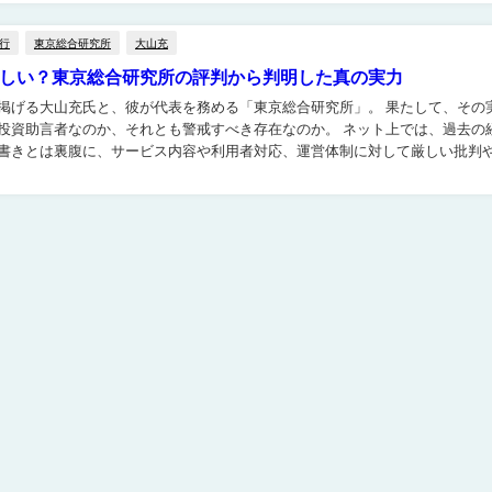
行
東京総合研究所
大山充
しい？東京総合研究所の評判から判明した真の実力
る大山充氏と、彼が代表を務める「東京総合研究所」。 果たして、その実態
助言者なのか、それとも警戒すべき存在なのか。 ネット上では、過去の経歴
書きとは裏腹に、サービス内容や利用者対応、運営体制に対して厳しい批判
感が渦巻いています。 最近では運営拠点や連絡先の不透明...