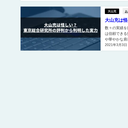
あ
大山充
大山充は怪
数々の実績を掲げ
は信頼できる投資
や華やかな肩
2021年3月3日