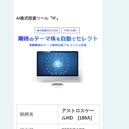
AI株式投資ツール『IF』
アストロスケー
銘柄名
ルHD [186A]