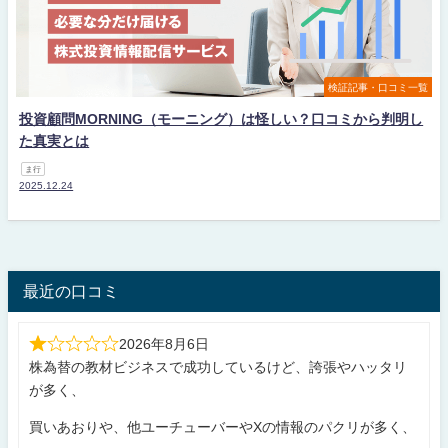
検証記事・口コミ一覧
投資顧問MORNING（モーニング）は怪しい？口コミから判明し
た真実とは
ま行
2025.12.24
最近の口コミ
2026年8月6日
株為替の教材ビジネスで成功しているけど、誇張やハッタリ
が多く、
買いあおりや、他ユーチューバーやXの情報のパクリが多く、