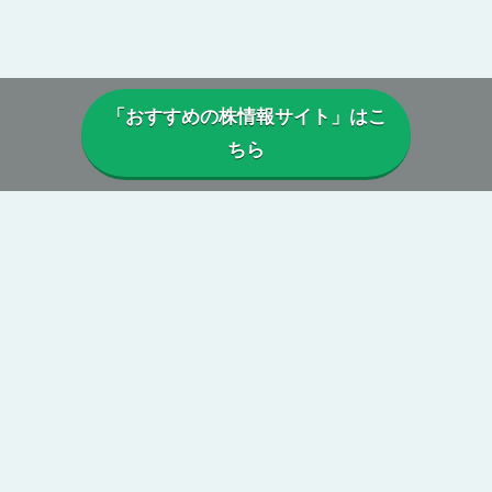
「おすすめの株情報サイト」はこ
ちら
▼当サイトについて
当サイトでは、実際に投資顧問・株情報サイトを利用しているユー
ザーから寄せられた口コミや評判を参考に、
本当に利益は出ている
のか、投資実績に偽りはないか、虚偽の口コミがないか、正規に運
営がされているか、
などを総合的に分析・検証し評価しています。
第三者の目線からの公正で中立性のある評価によって、真実の株情
報サイトの姿が浮き彫りに。
当サイトを参考に、本当に勝てる投資顧問・株情報サイトを見つけ