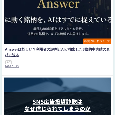
検証記事・口コミ一覧
Answerは怪しい？利用者の評判とAIが抽出した3倍的中実績の真
相に迫る
あ行
2026.01.13