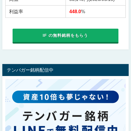
利益率
448.0
%
IF の無料銘柄をもらう
テンバガー銘柄配信中