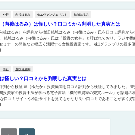
や行
向後はるみ
株エヴァンジェリスト
結城はるみ
（向後はるみ）は怪しい？口コミから判明した真実とは
評判から検証 結城はるみ（向後はるみ）氏を口コミ評判から検証
ラジオ番組へ
ーの開催など幅広く活躍する女性投資家です。 株1グランプリの最多優勝ホ
日
実績も持っており、個人投資家からも人気の高...
や行
豊投資顧問
は怪しい？口コミから判明した真実とは
問を口コミ評判から検証してみました。 豊投資
関投資家の投資手法が学べる電子書籍「機関投資家の売買ルール」が話題の
日
豊投資顧問の銘柄はどれくらい儲かるのでし...