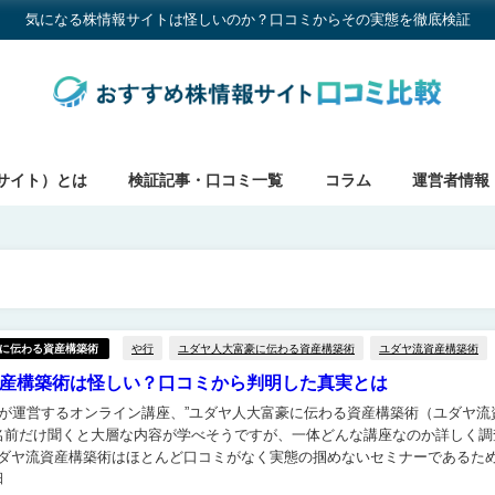
気になる株情報サイトは怪しいのか？口コミからその実態を徹底検証
サイト）とは
検証記事・口コミ一覧
コラム
運営者情報
や行
ユダヤ人大富豪に伝わる資産構築術
ユダヤ流資産構築術
に伝わる資産構築術
産構築術は怪しい？口コミから判明した真実とは
Hが運営するオンライン講座、”ユダヤ人大富豪に伝わる資産構築術（ユダヤ流
ダヤ流資産構築術はほとんど口コミがなく実態の掴めないセミナーであるた
日
た方がよさそうということが判明しました。 ...