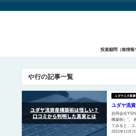
投資顧問（株情報
や行の記事一覧
ユダヤ人大富豪
ユダヤ流資
合同会社YS
構築術）”。 名前だけ聞くと大層な内容が学べそうですが、一体どんな講座なのか詳しく調査し
てみると、ユ
2022年12月7
用は様子を見