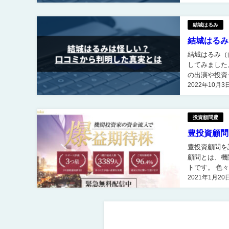
結城はるみ
結城はるみ
結城はるみ（向後はるみ）を
してみました。 結城はるみ（向後はるみ）氏は「投資の女神」と呼ばれており、
の出演や投資セミナ
2022年10月3
ルダーという
投資顧問豊
豊投資顧問
豊投資顧問を評判から検証 豊（ゆたか）投資顧
顧問とは、機
トです。 色々な口コミサイトや検証サイトを見てもかなり良い口コミであることが多く好評な
2021年1月20
ようですが、