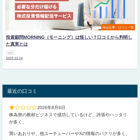
検証記事・口コミ一覧
投資顧問MORNING（モーニング）は怪しい？口コミから判明し
た真実とは
ま行
2025.12.24
最近の口コミ
2026年8月6日
株為替の教材ビジネスで成功しているけど、誇張やハッタリ
が多く、
買いあおりや、他ユーチューバーやXの情報のパクリが多く、