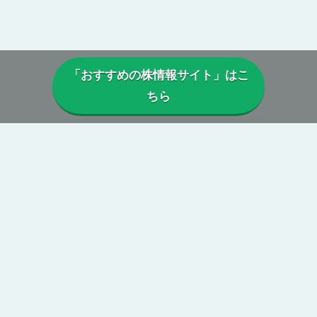
「おすすめの株情報サイト」はこ
ちら
▼当サイトについて
当サイトでは、実際に投資顧問・株情報サイトを利用しているユー
ザーから寄せられた口コミや評判を参考に、
本当に利益は出ている
のか、投資実績に偽りはないか、虚偽の口コミがないか、正規に運
営がされているか、
などを総合的に分析・検証し評価しています。
第三者の目線からの公正で中立性のある評価によって、真実の株情
報サイトの姿が浮き彫りに。
当サイトを参考に、本当に勝てる投資顧問・株情報サイトを見つけ