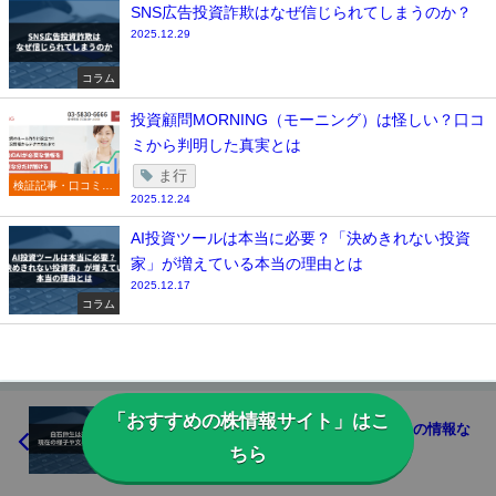
SNS広告投資詐欺はなぜ信じられてしまうのか？
2025.12.29
コラム
投資顧問MORNING（モーニング）は怪しい？口コ
ミから判明した真実とは
ま行
検証記事・口コミ一
2025.12.24
覧
AI投資ツールは本当に必要？「決めきれない投資
家」が増えている本当の理由とは
2025.12.17
コラム
「おすすめの株情報サイト」はこ
白石伸生は逮捕された？現在の様子や文春の情報な
ど解説
ちら