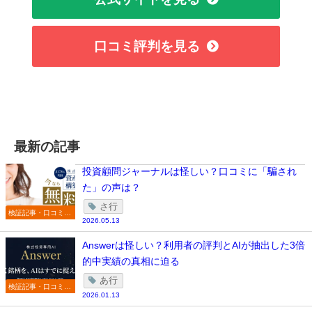
口コミ評判を見る
最新の記事
投資顧問ジャーナルは怪しい？口コミに「騙され
た」の声は？
さ行
検証記事・口コミ一
2026.05.13
覧
Answerは怪しい？利用者の評判とAIが抽出した3倍
的中実績の真相に迫る
あ行
検証記事・口コミ一
2026.01.13
覧