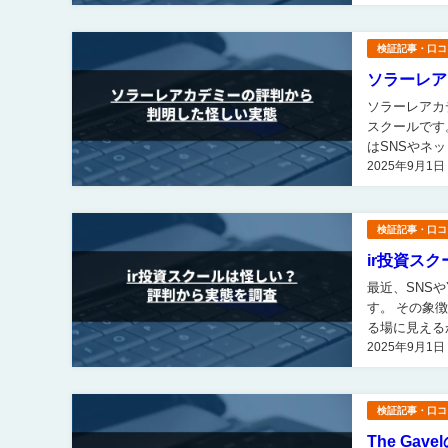
検証記事・口コ
ソラーレア
ソラーレアカ
スクールです。 一定の運営実績はあり老舗のイメージがあるソラーレアカデミー
はSNSやネ
2025年9月1日
検証記事・口コ
ir投資ス
最近、SNS
す。 その象徴的な存在であるのが「ir投資スクール」です。 投資初心者にとっては効率的に学べ
る場に見えるかも
2025年9月1日
勝法」といっ
検証記事・口コ
The G