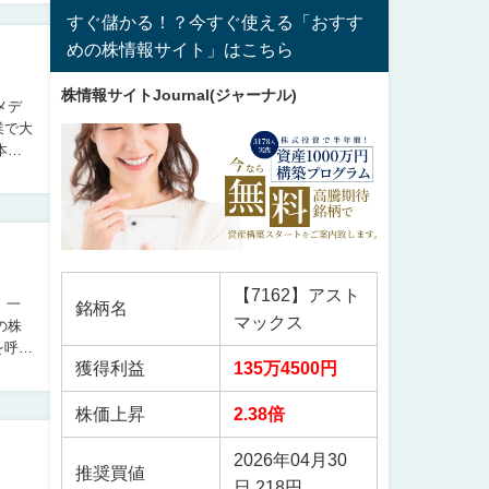
すぐ儲かる！？今すぐ使える「おすす
めの株情報サイト」はこちら
株情報サイトJournal(ジャーナル)
業で大
【7162】アスト
、一
銘柄名
マックス
を呼び
獲得利益
135万4500円
株価上昇
2.38倍
2026年04月30
推奨買値
日 218円