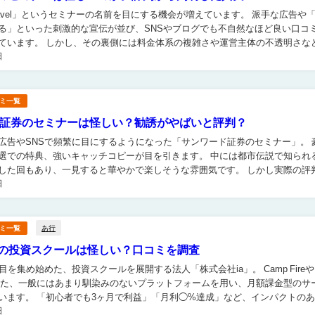
avel」というセミナーの名前を目にする機会が増えています。 派手な広告や「短期
る」といった刺激的な宣伝が並び、SNSやブログでも不自然なほど良い口コ
金体系の複雑さや運営主体の不透明さなどと
日
んでいます。 果たしてこのTh...
ミ一覧
証券のセミナーは怪しい？勧誘がやばいと評判？
広告やSNSで頻繁に目にするようになった「サンワード証券のセミナー」。 豪華
選での特典、強いキャッチコピーが目を引きます。 中には都市伝説で知られ
回もあり、一見すると華やかで楽しそうな雰囲気です。 しかし実際の評判を
日
誘がやばいほど強引だった」「やけに営業色が...
あ行
ミ一覧
aの投資スクールは怪しい？口コミを調査
を集め始めた、投資スクールを展開する法人「株式会社ia」。 Camp Fireや
といった、一般にはあまり馴染みのないプラットフォームを用い、月額課金型のサ
います。 「初心者でも3ヶ月で利益」「月利◯%達成」など、インパクトの
日
方で、その実態は見えにくいまま...