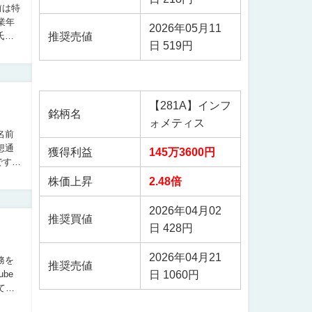
2026年05月11
推奨売値
氏は
日 519円
【281A】インフ
銘柄名
ォメティス
名前
獲得利益
145万3600円
です。
株価上昇
2.48倍
2026年04月02
推奨買値
日 428円
2026年04月21
務を
推奨売値
日 1060円
てい