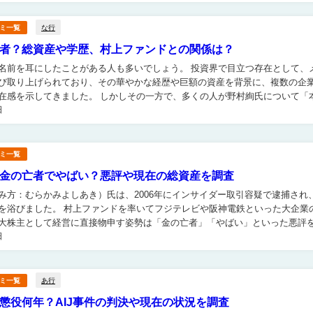
な行
ミ一覧
者？総資産や学歴、村上ファンドとの関係は？
耳にしたことがある人も多いでしょう。 投資界で目立つ存在として、メデ
び取り上げられており、その華やかな経歴や巨額の資産を背景に、複数の企
た。 しかしその一方で、多くの人が野村絢氏について「本当
日
に信用してよいのか」と疑問を抱いているのも事実です。 ...
ミ一覧
金の亡者でやばい？悪評や現在の総資産を調査
み方：むらかみよしあき）氏は、2006年にインサイダー取引容疑で逮捕され
を率いてフジテレビや阪神電鉄といった大企業の株
大株主として経営に直接物申す姿勢は「金の亡者」「やばい」といった悪評
日
込みながらも、市場を揺るがす存在感を放ちました。 現在...
あ行
ミ一覧
懲役何年？AIJ事件の判決や現在の状況を調査