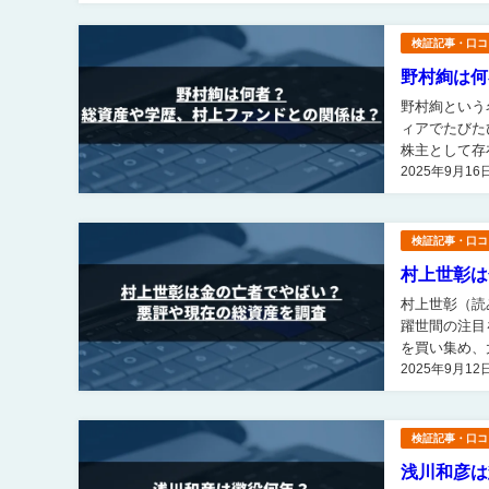
検証記事・口コ
野村絢は何
野村絢という名前を
ィアでたびた
株主として存在感を示してきまし
2025年9月16
検証記事・口コ
村上世彰は
村上世彰（読
躍世間の注目を浴びました。 村上ファンド
を買い集め、
2025年9月12
検証記事・口コ
浅川和彦は