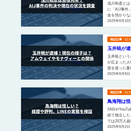
浅川和彦とは、
に「AIJ事件」と
金を預かりな
2025年9月10
その責任者とし
検証記事・口コ
玉井暁が逮
玉井暁という
が広まった人物ですが
貨を使った案
2025年9月8日
半沢 そこで
検証記事・口コ
鳥海翔は怪
SNSやYo
経て独立したと
では20万人
2025年9月2日
ます。 