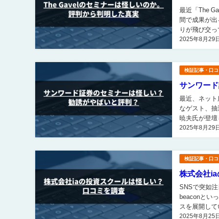
最近「The G
間で成果が出
りが飛び交っています。 しかし、その裏側には料
2025年8月29
いった問題も潜
検証記事・口コ
サンワード
最近、ネット
なゲスト、抽
暁夫氏が登壇した
2025年8月29
見ると、「勧
検証記事・口コ
株式会社i
SNSで突如注目
beacon
スを展開して
2025年8月25
ピーが並ぶ一