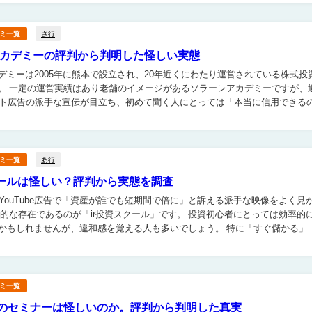
さ行
ミ一覧
カデミーの評判から判明した怪しい実態
デミーは2005年に熊本で設立され、20年近くにわたり運営されている株式投
ですが、近年
ット広告の派手な宣伝が目立ち、初めて聞く人にとっては「本当に信用できる
か？」という疑問が湧くのも不思議ではありません。 実際...
あ行
ミ一覧
クールは怪しい？評判から実態を調査
やYouTube広告で「資産が誰でも短期間で倍に」と訴える派手な映像をよく見
しれませんが、違和感を覚える人も多いでしょう。 特に「すぐ儲かる」「必
た強調表現は、慎重な投資家ほど...
ミ一覧
avelのセミナーは怪しいのか。評判から判明した真実