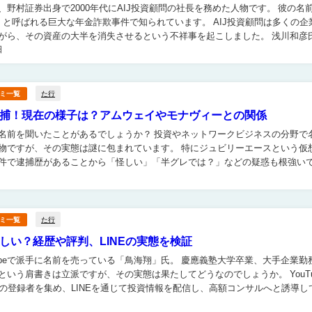
野村証券出身で2000年代にAIJ投資顧問の社長を務めた人物です。 彼の名前は特
呼ばれる巨大な年金詐欺事件で知られています。 AIJ投資顧問は多くの企業年
がら、その資産の大半を消失させるという不祥事を起こしました。 浅川和彦
日
て逮捕され、後に懲役15年の...
た行
ミ一覧
捕！現在の様子は？アムウェイやモナヴィーとの関係
名前を聞いたことがあるでしょうか？ 投資やネットワークビジネスの分野で
、その実態は謎に包まれています。 特にジュビリーエースという仮想通
件で逮捕歴があることから「怪しい」「半グレでは？」などの疑惑も根強い
本記事では玉井暁氏の経歴や逮捕・判決の詳細...
た行
ミ一覧
しい？経歴や評判、LINEの実態を検証
uTubeで派手に名前を売っている「鳥海翔」氏。 慶應義塾大学卒業、大手企業勤
いう肩書きは立派ですが、その実態は果たしてどうなのでしょうか。 YouTube
超の登録者を集め、LINEを通じて投資情報を配信し、高額コンサルへと誘導し
年齢や結婚などの基本プロフィー...