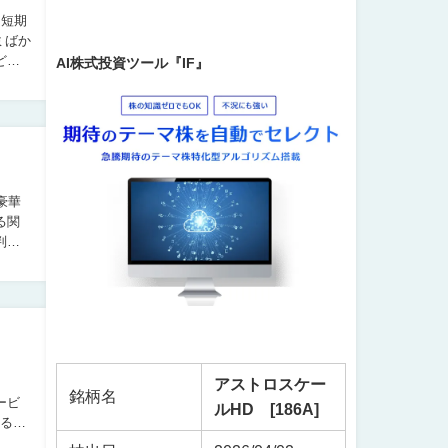
ミばか
AI株式投資ツール『IF』
る関
アストロスケー
銘柄名
ービ
ルHD [186A]
あるコ