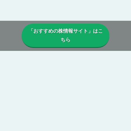
「おすすめの株情報サイト」はこ
ちら
▼当サイトについて
当サイトでは、実際に投資顧問・株情報サイトを利用しているユー
ザーから寄せられた口コミや評判を参考に、
本当に利益は出ている
のか、投資実績に偽りはないか、虚偽の口コミがないか、正規に運
営がされているか、
などを総合的に分析・検証し評価しています。
第三者の目線からの公正で中立性のある評価によって、真実の株情
報サイトの姿が浮き彫りに。
当サイトを参考に、本当に勝てる投資顧問・株情報サイトを見つけ