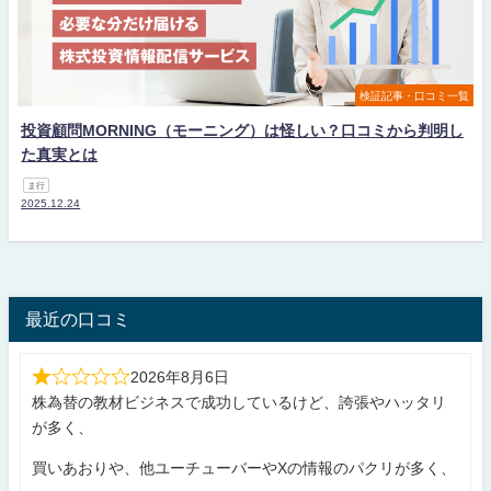
検証記事・口コミ一覧
投資顧問MORNING（モーニング）は怪しい？口コミから判明し
た真実とは
ま行
2025.12.24
最近の口コミ
2026年8月6日
株為替の教材ビジネスで成功しているけど、誇張やハッタリ
が多く、
買いあおりや、他ユーチューバーやXの情報のパクリが多く、