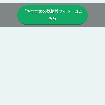
「おすすめの株情報サイト」はこ
ちら
▼当サイトについて
当サイトでは、実際に投資顧問・株情報サイトを利用しているユー
ザーから寄せられた口コミや評判を参考に、
本当に利益は出ている
のか、投資実績に偽りはないか、虚偽の口コミがないか、正規に運
営がされているか、
などを総合的に分析・検証し評価しています。
第三者の目線からの公正で中立性のある評価によって、真実の株情
報サイトの姿が浮き彫りに。
当サイトを参考に、本当に勝てる投資顧問・株情報サイトを見つけ
てください。