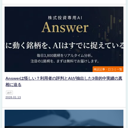
検証記事・口コミ一覧
Answerは怪しい？利用者の評判とAIが抽出した3倍的中実績の真
相に迫る
あ行
2026.01.13