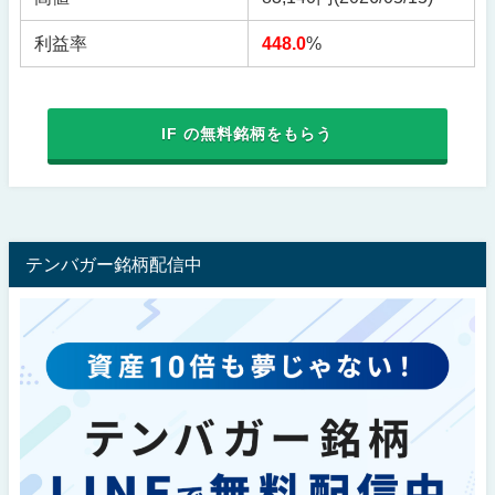
利益率
448.0
%
IF の無料銘柄をもらう
テンバガー銘柄配信中