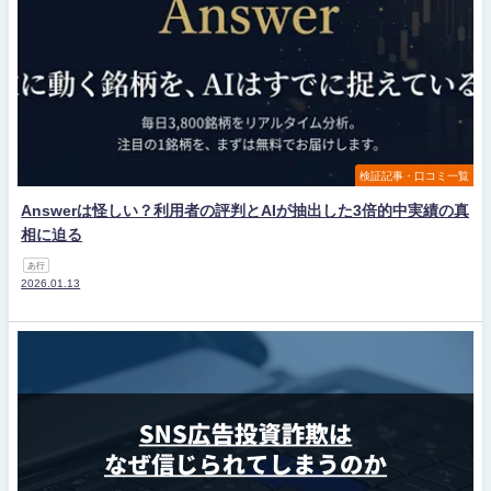
検証記事・口コミ一覧
Answerは怪しい？利用者の評判とAIが抽出した3倍的中実績の真
相に迫る
あ行
2026.01.13