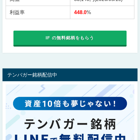
利益率
448.0
%
IF の無料銘柄をもらう
テンバガー銘柄配信中