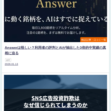
検証記事・口コミ一覧
Answerは怪しい？利用者の評判とAIが抽出した3倍的中実績の真
相に迫る
あ行
2026.01.13