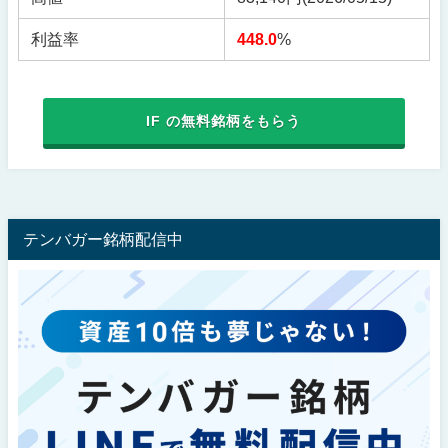
利益率
448.0
%
IF の無料銘柄をもらう
テンバガー銘柄配信中