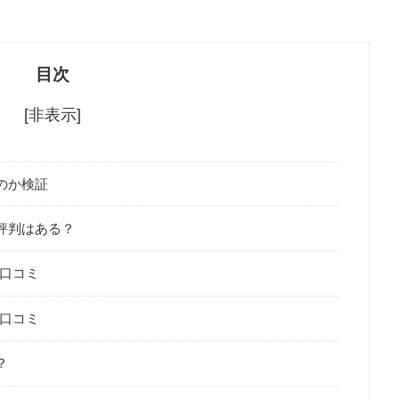
目次
[非表示]
しいのか検証
怪しい評判はある？
悪い口コミ
良い口コミ
？