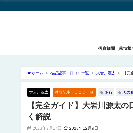
投資顧問（株情報
ホーム
検証記事・口コミ一覧
大岩川源太
【完
大岩川源太
検証記事・口コミ一覧
あ行
大岩
【完全ガイド】大岩川源太の
く解説
2023年7月14日
2025年12月9日