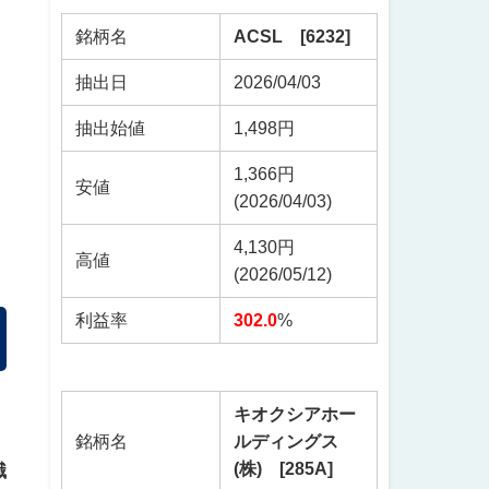
銘柄名
ACSL [6232]
抽出日
2026/04/03
抽出始値
1,498円
1,366円
安値
(2026/04/03)
4,130円
高値
(2026/05/12)
利益率
302.0
%
キオクシアホー
銘柄名
ルディングス
(株) [285A]
識