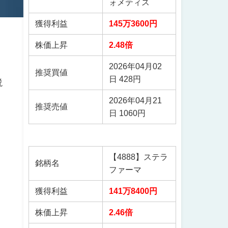
ォメティス
獲得利益
145万3600円
株価上昇
2.48倍
2026年04月02
推奨買値
日 428円
説
2026年04月21
推奨売値
日 1060円
【4888】ステラ
銘柄名
ファーマ
獲得利益
141万8400円
さ
株価上昇
2.46倍