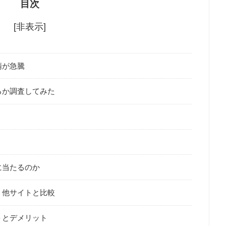
目次
[非表示]
柄が急騰
るか調査してみた
に当たるのか
？他サイトと比較
トとデメリット