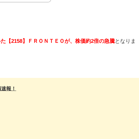
いた【2158】ＦＲＯＮＴＥＯ
が
、株価約2倍の急騰
となりま
柄速報！