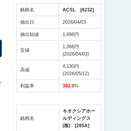
銘柄名
ACSL [6232]
抽出日
2026/04/03
抽出始値
1,498円
1,366円
安値
(2026/04/03)
4,130円
高値
(2026/05/12)
で
利益率
302.0
%
キオクシアホー
銘柄名
ルディングス
て
(株) [285A]