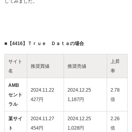
してみました。
■【4416】Ｔｒｕｅ Ｄａｔａの場合
サイト
上昇
推奨買値
推奨売値
名
率
AMB
2024.11.22
2024.12.25
2.78
セント
427円
1,187円
倍
ラル
某サイ
2024.11.27
2024.12.25
2.26
ト
454円
1,028円
倍