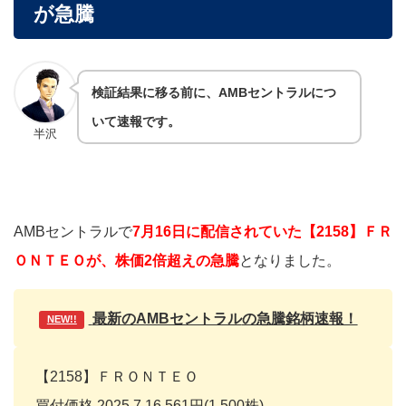
が急騰
検証結果に移る前に、AMBセントラルにつ
いて速報です。
半沢
AMBセントラルで
7月16日に配信されていた【2158】ＦＲ
ＯＮＴＥＯが、株価2倍超えの急騰
となりました。
最新のAMBセントラル
の急騰
銘柄速報！
NEW!!
【2158】ＦＲＯＮＴＥＯ
買付価格 2025.7.16 561円(1,500株)