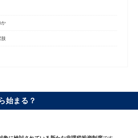
のか
択肢
から始まる？
を対象に検討されている新たな非課税投資制度
です。