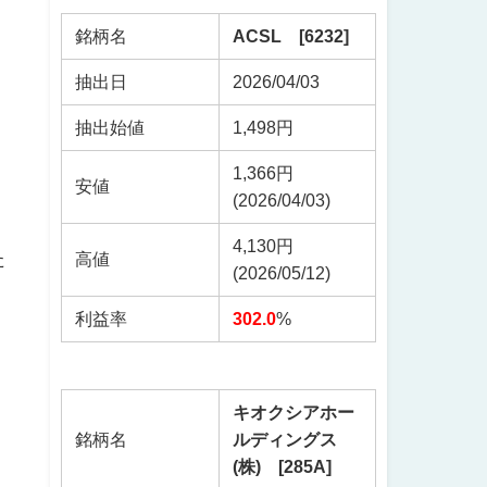
銘柄名
ACSL [6232]
抽出日
2026/04/03
抽出始値
1,498円
1,366円
安値
(2026/04/03)
4,130円
た
高値
(2026/05/12)
利益率
302.0
%
キオクシアホー
銘柄名
ルディングス
(株) [285A]