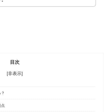
目次
[非表示]
る？
題点