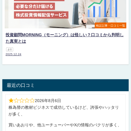
検証記事・口コミ一覧
投資顧問MORNING（モーニング）は怪しい？口コミから判明し
た真実とは
ま行
2025.12.24
最近の口コミ
2026年8月6日
株為替の教材ビジネスで成功しているけど、誇張やハッタリ
が多く、
買いあおりや、他ユーチューバーやXの情報のパクリが多く、