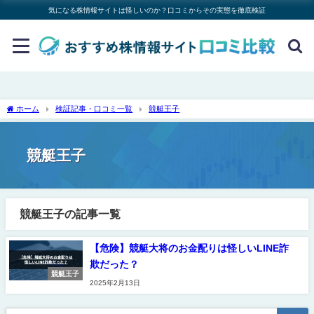
気になる株情報サイトは怪しいのか？口コミからその実態を徹底検証
ホーム
検証記事・口コミ一覧
競艇王子
競艇王子
競艇王子の記事一覧
【危険】競艇大将のお金配りは怪しいLINE詐
欺だった？
競艇王子
2025年2月13日