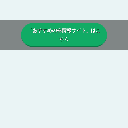
「おすすめの株情報サイト」はこ
ちら
▼当サイトについて
当サイトでは、実際に投資顧問・株情報サイトを利用しているユー
ザーから寄せられた口コミや評判を参考に、
本当に利益は出ている
のか、投資実績に偽りはないか、虚偽の口コミがないか、正規に運
営がされているか、
などを総合的に分析・検証し評価しています。
第三者の目線からの公正で中立性のある評価によって、真実の株情
報サイトの姿が浮き彫りに。
当サイトを参考に、本当に勝てる投資顧問・株情報サイトを見つけ