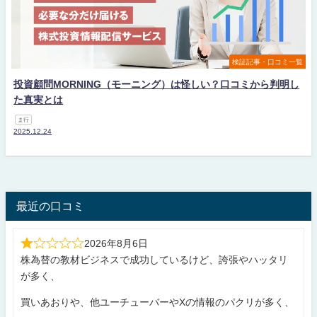
検証記事・口コミ一覧
投資顧問MORNING（モーニング）は怪しい？口コミから判明し
た真実とは
ま行
2025.12.24
最近の口コミ
2026年8月6日
株為替の教材ビジネスで成功しているけど、誇張やハッタリ
が多く、
買いあおりや、他ユーチューバーやXの情報のパクリが多く、