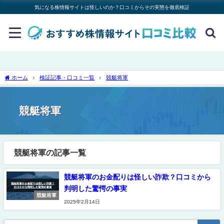
気になる株情報サイトは怪しいのか？口コミからその実態を徹底検証
ホーム
検証記事・口コミ一覧
競艇将軍
競艇将軍
競艇将軍の記事一覧
競艇将軍のお金配りは怪しい詐欺？口コミから
判明した驚愕の事実
競艇将軍
2025年2月14日