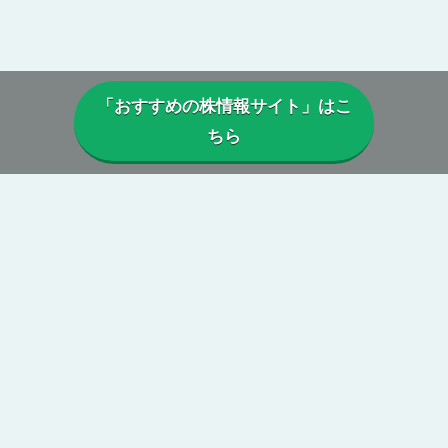
「おすすめの株情報サイト」はこ
ちら
▼当サイトについて
当サイトでは、実際に投資顧問・株情報サイトを利用しているユー
ザーから寄せられた口コミや評判を参考に、
本当に利益は出ている
のか、投資実績に偽りはないか、虚偽の口コミがないか、正規に運
営がされているか、
などを総合的に分析・検証し評価しています。
第三者の目線からの公正で中立性のある評価によって、真実の株情
報サイトの姿が浮き彫りに。
当サイトを参考に、本当に勝てる投資顧問・株情報サイトを見つけ