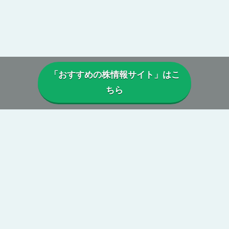
「おすすめの株情報サイト」はこ
ちら
▼当サイトについて
当サイトでは、実際に投資顧問・株情報サイトを利用しているユー
ザーから寄せられた口コミや評判を参考に、
本当に利益は出ている
のか、投資実績に偽りはないか、虚偽の口コミがないか、正規に運
営がされているか、
などを総合的に分析・検証し評価しています。
第三者の目線からの公正で中立性のある評価によって、真実の株情
報サイトの姿が浮き彫りに。