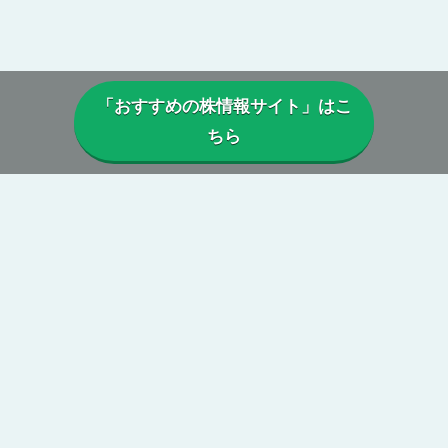
「おすすめの株情報サイト」はこ
ちら
▼当サイトについて
当サイトでは、実際に投資顧問・株情報サイトを利用しているユー
ザーから寄せられた口コミや評判を参考に、
本当に利益は出ている
のか、投資実績に偽りはないか、虚偽の口コミがないか、正規に運
営がされているか、
などを総合的に分析・検証し評価しています。
第三者の目線からの公正で中立性のある評価によって、真実の株情
報サイトの姿が浮き彫りに。
当サイトを参考に、本当に勝てる投資顧問・株情報サイトを見つけ