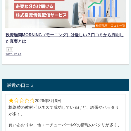
検証記事・口コミ一覧
投資顧問MORNING（モーニング）は怪しい？口コミから判明し
た真実とは
ま行
2025.12.24
最近の口コミ
2026年8月6日
株為替の教材ビジネスで成功しているけど、誇張やハッタリ
が多く、
買いあおりや、他ユーチューバーやXの情報のパクリが多く、