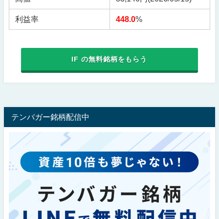
利益率
448.0
%
IF の無料銘柄をもらう
テンバガー銘柄配信中