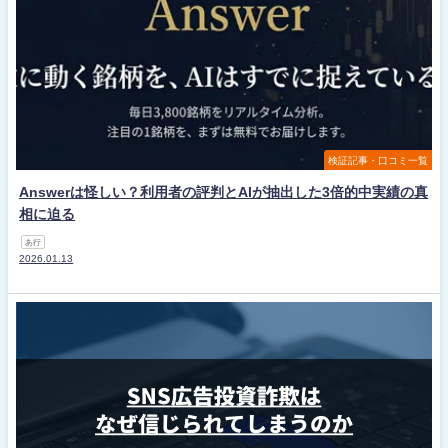
検証記事・口コミ一覧
Answerは怪しい？利用者の評判とAIが抽出した3倍的中実績の真
相に迫る
あ行
2026.01.13