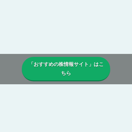
「おすすめの株情報サイト」はこ
ちら
▼当サイトについて
当サイトでは、実際に投資顧問・株情報サイトを利用しているユー
ザーから寄せられた口コミや評判を参考に、
本当に利益は出ている
のか、投資実績に偽りはないか、虚偽の口コミがないか、正規に運
営がされているか、
などを総合的に分析・検証し評価しています。