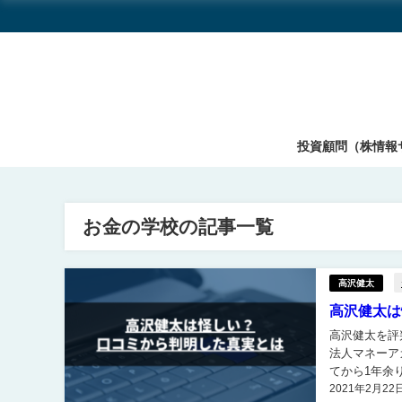
投資顧問（株情報
お金の学校の記事一覧
高沢健太
高沢健太は
高沢健太を評判から検証 高沢健太を口コミ評判から
法人マネーア
てから1年余りで
2021年2月22
アカデミー（