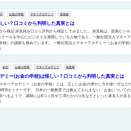
行
お金の学校
マネーアカデミー
深見純
しい？口コミから判明した真実とは
みました。 深見純は、貿易ビジネス、
Xスクールを中心にビジネスを展開している人物であり、一般社団法人マネーア
務めています。 一般社団法人マネーアカデミー（お金の学校）の
日
まりよくないようですが、深見純自体の評判...
あ行
お金の学校
マネーアカデミー
深見純
デミー(お金の学校)は怪しい？口コミから判明した真実とは
マネーアカデミー（お金の学校）とは、正しいお金の増やし方や使い方など
日本の一般教育では教えてもらえない「お金についての知
学べるようで、講師にはBコミ氏や三澤たかのり氏などといった著名人が名
日
います。 これだけ聞くと何だか有益なセミナーそうな印象...