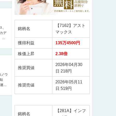
【7162】アスト
銘柄名
マックス
カデ
獲得利益
135万4500円
株価上昇
2.38倍
2026年04月30
推奨買値
日 218円
のノウ
2026年05月11
推奨売値
を連ね
日 519円
【281A】インフ
銘柄名