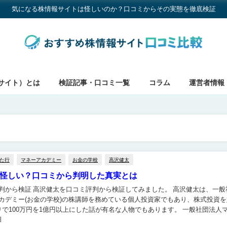
気になる株情報サイトは怪しいのか？口コミからその実態を徹底検証
サイト）とは
検証記事・口コミ一覧
コラム
運営者情報
た行
マネーアカデミー
お金の学校
高沢健太
怪しい？口コミから判明した真実とは
検証してみました。 高沢健太は、一般社団
カデミー(お金の学校)の株講師を務めている個人投資家でもあり、株式投資を
100万円を1億円以上にした話が有名な人物でもあります。 一般社団法人マネー
日
お金の学校）の方は評判はあまりよく...