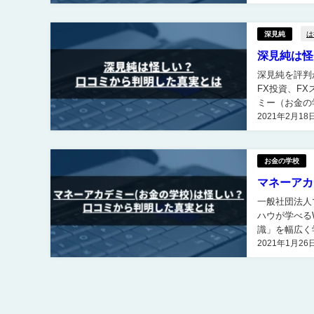
は
深見純
深見純は怪
深見純を評判から検証 深見純を口コミ評判から検証して
FX投資、F
ミー（お金の学校）の講師も
2021年2月18
方は評判はあ
お金の学校
マネーアカ
一般社団法人
ハウが学べるWEBセミナーです。 
識」を幅広く
2021年1月26
て