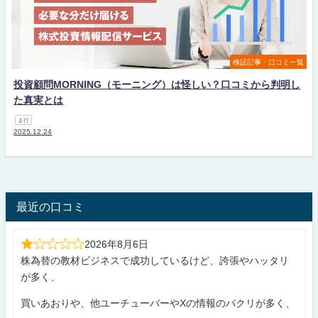
検証記事・口コミ一覧
投資顧問MORNING（モーニング）は怪しい？口コミから判明し
た真実とは
ま行
2025.12.24
最近の口コミ
2026年8月6日
株為替の教材ビジネスで成功しているけど、誇張やハッタリ
が多く、
買いあおりや、他ユーチューバーやXの情報のパクリが多く、