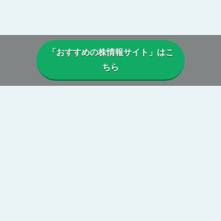
「おすすめの株情報サイト」はこ
ちら
▼当サイトについて
当サイトでは、実際に投資顧問・株情報サイトを利用しているユー
ザーから寄せられた口コミや評判を参考に、
本当に利益は出ている
のか、投資実績に偽りはないか、虚偽の口コミがないか、正規に運
営がされているか、
などを総合的に分析・検証し評価しています。
第三者の目線からの公正で中立性のある評価によって、真実の株情
報サイトの姿が浮き彫りに。
当サイトを参考に、本当に勝てる投資顧問・株情報サイトを見つけ